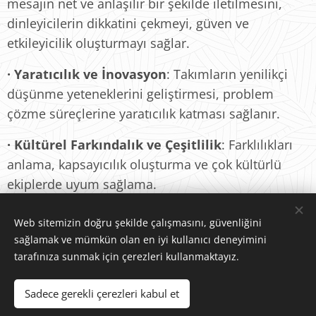
mesajın net ve anlaşılır bir şekilde iletilmesini,
dinleyicilerin dikkatini çekmeyi, güven ve
etkileyicilik oluşturmayı sağlar.
·
Yaratıcılık ve İnovasyon
: Takımların yenilikçi
düşünme yeteneklerini geliştirmesi, problem
çözme süreçlerine yaratıcılık katması sağlanır.
·
Kültürel Farkındalık ve Çeşitlilik
: Farklılıkları
anlama, kapsayıcılık oluşturma ve çok kültürlü
ekiplerde uyum sağlama.
Web sitemizin doğru şekilde çalışmasını, güvenliğini
sağlamak ve mümkün olan en iyi kullanıcı deneyimini
tarafınıza sunmak için çerezleri kullanmaktayız.
© 2025 Gravitas Global Partners | Tüm hakları saklıdır
Çerezler
Sadece gerekli çerezleri kabul et
Diller