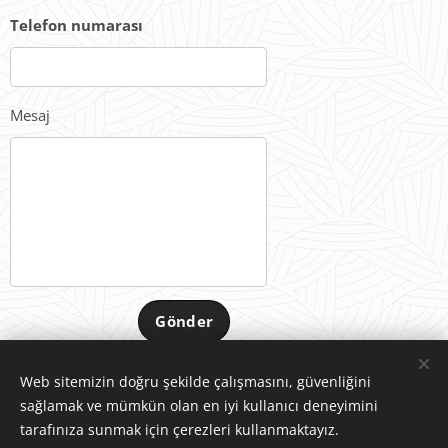
Telefon numarası
Mesaj
Gönder
Web sitemizin doğru şekilde çalışmasını, güvenliğini
sağlamak ve mümkün olan en iyi kullanıcı deneyimini
tarafınıza sunmak için çerezleri kullanmaktayız.
© 2025 Gravitas Global Partners | Tüm hakları saklıdır